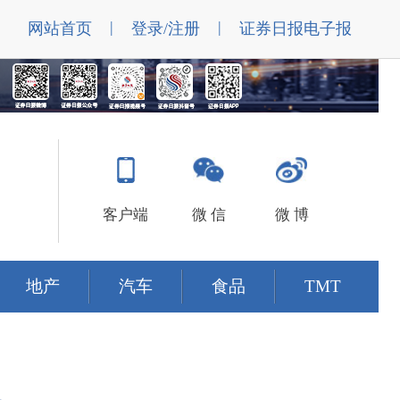
|
|
网站首页
登录/注册
证券日报电子报
客户端
微 信
微 博
地产
汽车
食品
TMT