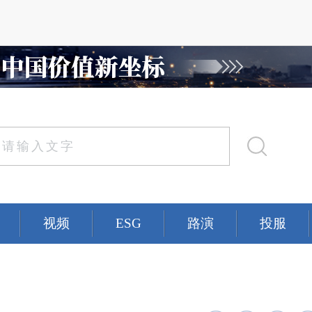
视频
ESG
路演
投服