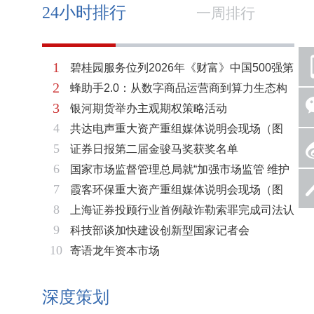
24小时排行
一周排行
1
碧桂园服务位列2026年《财富》中国500强第
2
蜂助手2.0：从数字商品运营商到算力生态构
321位 排名稳步上升彰显发展韧性
3
银河期货举办主观期权策略活动
建者的跃迁
4
共达电声重大资产重组媒体说明会现场（图
5
证券日报第二届金骏马奖获奖名单
片）
6
国家市场监督管理总局就“加强市场监管 维护
7
霞客环保重大资产重组媒体说明会现场（图
市场秩序”答记者问
8
上海证券投顾行业首例敲诈勒索罪完成司法认
片）
9
科技部谈加快建设创新型国家记者会
定 司法机关重拳打击“职业索赔人”
10
寄语龙年资本市场
深度策划