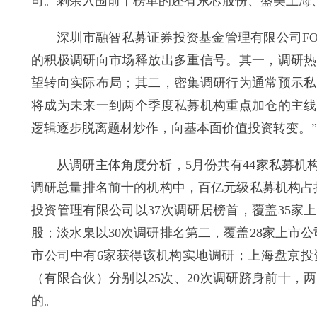
司。剩余入围前十榜单的还有东芯股份、盛美上海
深圳市融智私募证券投资基金管理有限公司FOF
的积极调研向市场释放出多重信号。其一，调研热
望转向实际布局；其二，密集调研行为通常预示私
将成为未来一到两个季度私募机构重点加仓的主线
逻辑逐步脱离题材炒作，向基本面价值投资转变。”
从调研主体角度分析，5月份共有44家私募机构
调研总量排名前十的机构中，百亿元级私募机构占
投资管理有限公司以37次调研居榜首，覆盖35家
股；淡水泉以30次调研排名第二，覆盖28家上市
市公司中有6家获得该机构实地调研；上海盘京投
（有限合伙）分别以25次、20次调研跻身前十，
的。