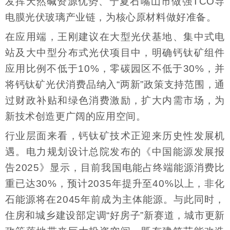
发挥天然碱资源优势、宁夏石嘴山市做强TCO导
电膜光伏玻璃产业链，为核心原材料做好准备。
在应用端，王刚建议在大型光伏基地、集中式电
站及大中型分布式光伏项目中，明确钙钛矿组件
应用比例不低于10%，零碳园区不低于30%，并
将钙钛矿光伏消费品纳入“两新”政策支持范围，通
过财政补贴和绿色消费激励，扩大内需市场，为
新技术创造更广阔的应用空间。
行业层面来看，钙钛矿技术正迎来历史性发展机
遇。电力规划设计总院发布的《中国能源发展报
告2025》显示，目前我国电能占终端能源消费比
重已达30%，预计2035年提升至40%以上，非化
石能源将在2045年前成为主体能源。与此同时，
住房和城乡建设部定调“好房子”新赛道，城市更新