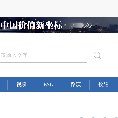
视频
ESG
路演
投服