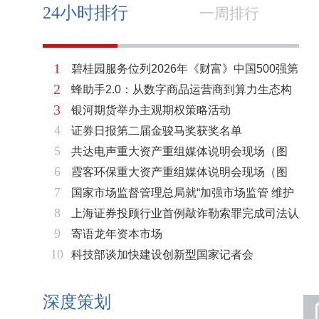
24小时排行
一周排行
1
碧桂园服务位列2026年《财富》中国500强第
2
蜂助手2.0：从数字商品运营商到算力生态构
321位 排名稳步上升彰显发展韧性
3
银河期货举办主观期权策略活动
建者的跃迁
4
证券日报第二届金骏马奖获奖名单
5
共达电声重大资产重组媒体说明会现场（图
6
霞客环保重大资产重组媒体说明会现场（图
片）
7
国家市场监督管理总局就“加强市场监管 维护
片）
8
上海证券投顾行业首例敲诈勒索罪完成司法认
市场秩序”答记者问
9
寄语龙年资本市场
定 司法机关重拳打击“职业索赔人”
10
科技部谈加快建设创新型国家记者会
深度策划