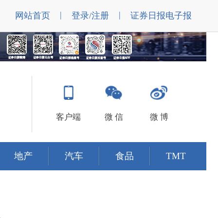
|
|
网站首页
登录/注册
证券日报电子报
客户端
微 信
微 博
地产
汽车
食品
TMT