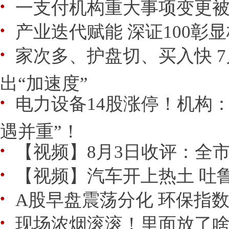
一支付机构重大事项变更
●
产业迭代赋能 深证100彰
●
家次多、护盘切、买入快 
●
出“加速度”
电力设备14股涨停！机构
●
遇并重”！
【视频】8月3日收评：全市
●
【视频】汽车开上热土 吐
●
A股早盘震荡分化 环保指数上
●
​现场浓烟滚滚！里面放了
●