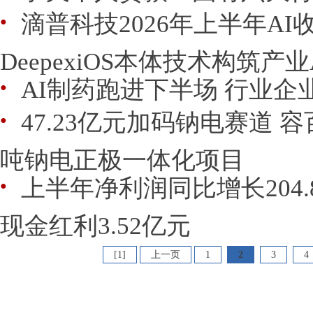
滴普科技2026年上半年AI收
●
DeepexiOS本体技术构筑产
AI制药跑进下半场 行业
●
47.23亿元加码钠电赛道 
●
吨钠电正极一体化项目
上半年净利润同比增长204.
●
现金红利3.52亿元
[1]
上一页
1
2
3
4