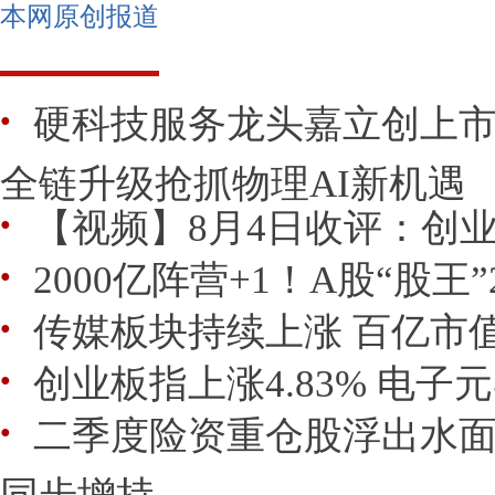
本网原创报道
硬科技服务龙头嘉立创上
●
全链升级抢抓物理AI新机遇
【视频】8月4日收评：创业板
●
2000亿阵营+1！A股“股王”
●
传媒板块持续上涨 百亿市值
●
创业板指上涨4.83% 电
●
二季度险资重仓股浮出水面
●
同步增持