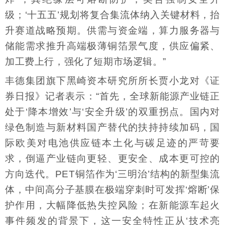
级；‘十五五’规划将复合集流体纳入关键材料，抬
升赛道战略预期。供需与资金端，算力服务器与
储能需求推升高端极薄铜箔景气度，供应偏紧、
加工费上行，强化了短期市场逻辑。”
丰德集团旗下黑崎资本研究所所长贾小龙对《证
券日报》记者表示：“首先，全球新能源产业链正
处于‘降本增效’与‘安全升级’的双重拐点。国内对
绿色制造与新材料国产替代的扶持持续加码，国
际欧美对电池供应链本土化与碳足迹的严苛要
求，倒逼产业链向更轻、更安全、成本更可控的
方向迭代。PET铜箔作为‘三明治’结构的新型集流
体，中间高分子基膜在极端穿刺时可发挥‘熔断’保
护作用，大幅降低热失控风险；在新能源车起火
事件频发的背景下，这一安全特性正从‘技术亮