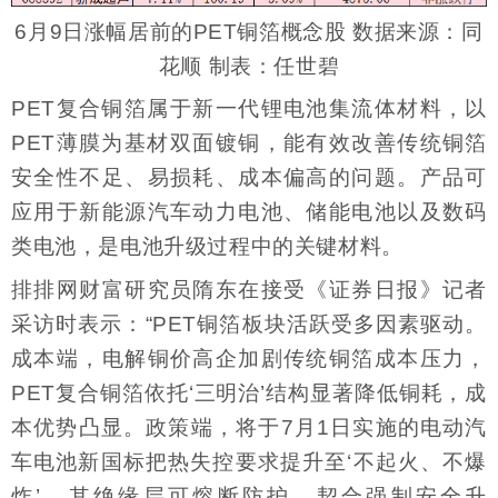
6月9日涨幅居前的PET铜箔概念股 数据来源：同
花顺 制表：任世碧
PET复合铜箔属于新一代锂电池集流体材料，以
PET薄膜为基材双面镀铜，能有效改善传统铜箔
安全性不足、易损耗、成本偏高的问题。产品可
应用于新能源汽车动力电池、储能电池以及数码
类电池，是电池升级过程中的关键材料。
排排网财富研究员隋东在接受《证券日报》记者
采访时表示：“PET铜箔板块活跃受多因素驱动。
成本端，电解铜价高企加剧传统铜箔成本压力，
PET复合铜箔依托‘三明治’结构显著降低铜耗，成
本优势凸显。政策端，将于7月1日实施的电动汽
车电池新国标把热失控要求提升至‘不起火、不爆
炸’，其绝缘层可熔断防护，契合强制安全升