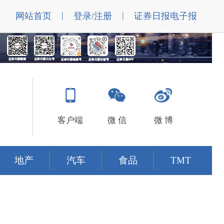
|
|
网站首页
登录/注册
证券日报电子报
客户端
微 信
微 博
地产
汽车
食品
TMT