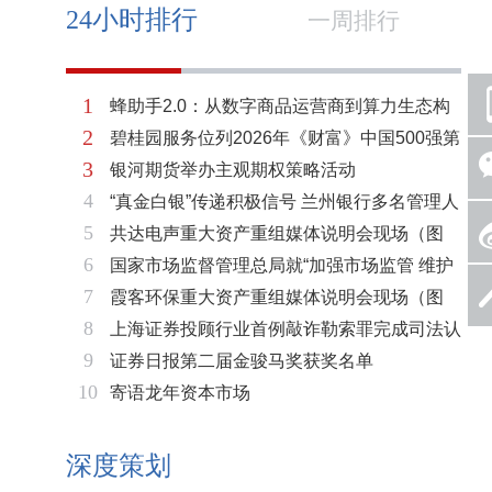
24小时排行
一周排行
1
蜂助手2.0：从数字商品运营商到算力生态构
2
碧桂园服务位列2026年《财富》中国500强第
建者的跃迁
3
银河期货举办主观期权策略活动
321位 排名稳步上升彰显发展韧性
4
“真金白银”传递积极信号 兰州银行多名管理人
5
共达电声重大资产重组媒体说明会现场（图
员拟增持公司股份不低于600万元
6
国家市场监督管理总局就“加强市场监管 维护
片）
7
霞客环保重大资产重组媒体说明会现场（图
市场秩序”答记者问
8
上海证券投顾行业首例敲诈勒索罪完成司法认
片）
9
证券日报第二届金骏马奖获奖名单
定 司法机关重拳打击“职业索赔人”
10
寄语龙年资本市场
深度策划