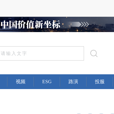
视频
ESG
路演
投服