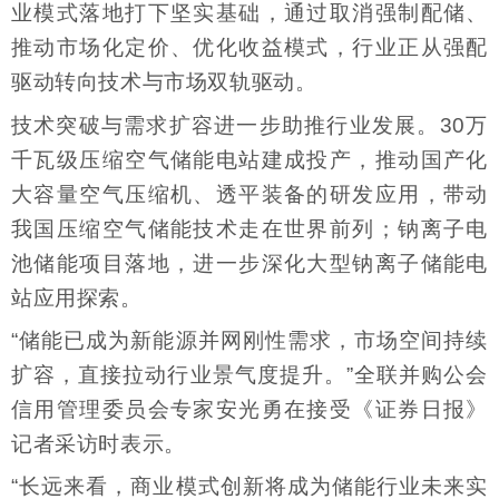
业模式落地打下坚实基础，通过取消强制配储、
推动市场化定价、优化收益模式，行业正从强配
驱动转向技术与市场双轨驱动。
技术突破与需求扩容进一步助推行业发展。30万
千瓦级压缩空气储能电站建成投产，推动国产化
大容量空气压缩机、透平装备的研发应用，带动
我国压缩空气储能技术走在世界前列；钠离子电
池储能项目落地，进一步深化大型钠离子储能电
站应用探索。
“储能已成为新能源并网刚性需求，市场空间持续
扩容，直接拉动行业景气度提升。”全联并购公会
信用管理委员会专家安光勇在接受《证券日报》
记者采访时表示。
“长远来看，商业模式创新将成为储能行业未来实