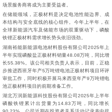
场景服务商将成为主要受益者。
在储能领域，正极材料是决定电池性能边界、成
本结构与安全底线的核心组件。今年上半年，在
全球新能源汽车及储能市场的双重驱动下，磷酸
铁锂正极材料需求增长势头依旧强劲。
湖南裕能新能源电池材料股份有限公司2025年上
半年实现磷酸盐正极材料销量48.08万吨，同比增
长55.38%。该公司相关负责人表示，目前，正稳
步推进西班牙年产5万吨锂电池正极材料项目环评
审批工作，同时积极开展马来西亚年产9万吨锂电
池正极材料项目的前期准备工作。
湖北万润新能源科技股份有限公司2025年上半年
磷酸铁锂累计出货量为14.83万吨，同比增长
90.23%。公司近期在投资者关系活动记录表中提