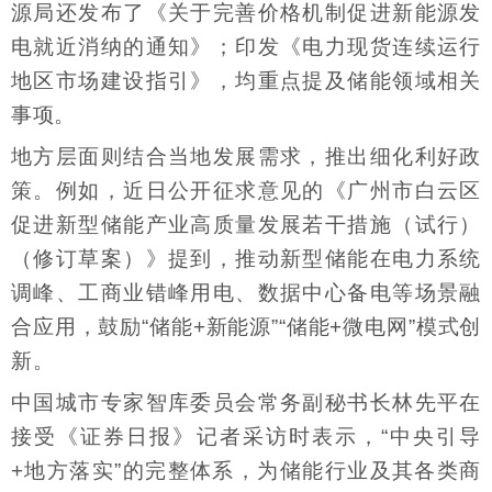
源局还发布了《关于完善价格机制促进新能源发
电就近消纳的通知》；印发《电力现货连续运行
地区市场建设指引》，均重点提及储能领域相关
事项。
地方层面则结合当地发展需求，推出细化利好政
策。例如，近日公开征求意见的《广州市白云区
促进新型储能产业高质量发展若干措施（试行）
（修订草案）》提到，推动新型储能在电力系统
调峰、工商业错峰用电、数据中心备电等场景融
合应用，鼓励“储能+新能源”“储能+微电网”模式创
新。
中国城市专家智库委员会常务副秘书长林先平在
接受《证券日报》记者采访时表示，“中央引导
+地方落实”的完整体系，为储能行业及其各类商