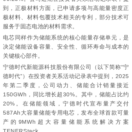
到，正极材料方面，已申请多项与高能量密度正
极材料、材料包覆技术相关的专利，部分技术可
服务于固态电池的材料需求。
电芯同样作为储能系统的核心能量存储单元，是
决定储能设备容量、安全性、循环寿命与成本的
关键核心部件。
宁德时代新能源科技股份有限公司（以下简称“宁
德时代”）在投资者关系活动记录表中提到，2025
年第二季度，公司动力、储能合计销量接近
150GWh，同比增长超30%。其中，储能占比约
20%。在储能领域，宁德时代宣布量产交付
587Ah大容量储能专用电芯，发布全球首款可量
产的9MWh超大容量储能系统解决方案
TENERStack。