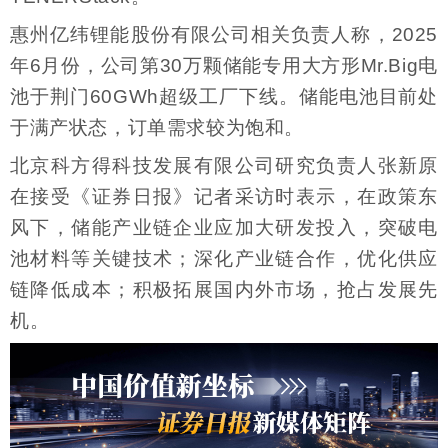
惠州亿纬锂能股份有限公司相关负责人称，2025
年6月份，公司第30万颗储能专用大方形Mr.Big电
池于荆门60GWh超级工厂下线。储能电池目前处
于满产状态，订单需求较为饱和。
北京科方得科技发展有限公司研究负责人张新原
在接受《证券日报》记者采访时表示，在政策东
风下，储能产业链企业应加大研发投入，突破电
池材料等关键技术；深化产业链合作，优化供应
链降低成本；积极拓展国内外市场，抢占发展先
机。