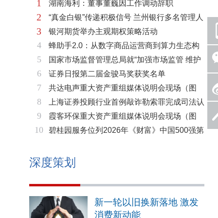
1
湖南海利：董事董巍因工作调动辞职
2
“真金白银”传递积极信号 兰州银行多名管理人
3
银河期货举办主观期权策略活动
员拟增持公司股份不低于600万元
4
蜂助手2.0：从数字商品运营商到算力生态构
5
国家市场监督管理总局就“加强市场监管 维护
建者的跃迁
6
证券日报第二届金骏马奖获奖名单
市场秩序”答记者问
7
共达电声重大资产重组媒体说明会现场（图
8
上海证券投顾行业首例敲诈勒索罪完成司法认
片）
9
霞客环保重大资产重组媒体说明会现场（图
定 司法机关重拳打击“职业索赔人”
10
碧桂园服务位列2026年《财富》中国500强第
片）
321位 排名稳步上升彰显发展韧性
深度策划
新一轮以旧换新落地 激发
消费新动能