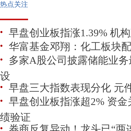
热点关注
早盘创业板指涨1.39% 机
●
华富基金邓翔：化工板块
●
多家A股公司披露储能业务
●
设
早盘三大指数表现分化 元
●
早盘创业板指涨超2% 资
●
绩验证
券商反复异动！龙头已“两
●