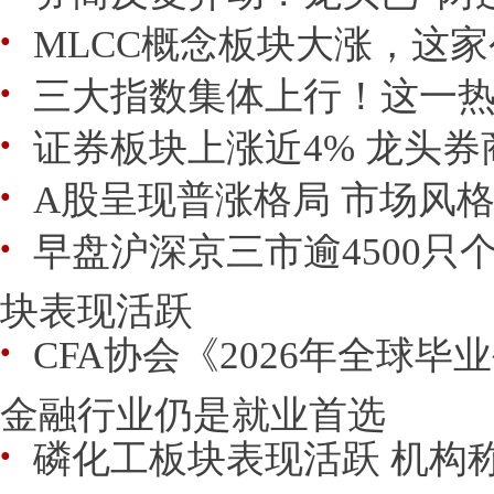
MLCC概念板块大涨，这家
●
三大指数集体上行！这一热
●
证券板块上涨近4% 龙头
●
A股呈现普涨格局 市场风
●
早盘沪深京三市逾4500只
●
块表现活跃
CFA协会《2026年全球
●
金融行业仍是就业首选
磷化工板块表现活跃 机构
●