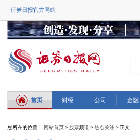
证券日报官方网站
首页
财经
公司
金融
您所在的位置：
网站首页
>
股票频道
>
热点关注
> 正文