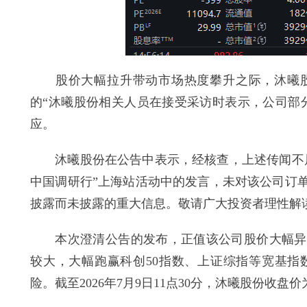
股价大幅拉升带动市场热度攀升之际，沐曦股
的“沐曦股份相关人员在接受采访时表示，公司部
应。
沐曦股份在公告中表示，经核查，上述传闻不属
中国调研行”上海站活动中的发言，未对该公司订
披露而未披露的重大信息。敬请广大投资者理性解
本次澄清公告的发布，正值该公司股价大幅异动
较大，大幅跑赢科创50指数、上证综指等宽基指
险。截至2026年7月9日11点30分，沐曦股份收盘价为1