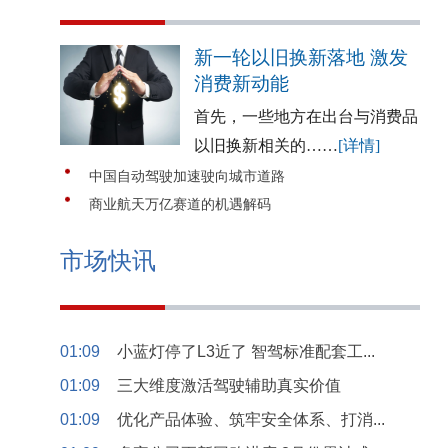
新一轮以旧换新落地 激发
消费新动能
首先，一些地方在出台与消费品
以旧换新相关的……
[详情]
中国自动驾驶加速驶向城市道路
商业航天万亿赛道的机遇解码
市场快讯
01:09
小蓝灯停了L3近了 智驾标准配套工...
01:09
三大维度激活驾驶辅助真实价值
01:09
优化产品体验、筑牢安全体系、打消...