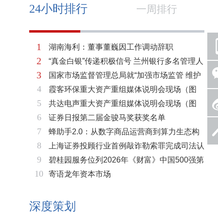
24小时排行
一周排行
1
湖南海利：董事董巍因工作调动辞职
2
“真金白银”传递积极信号 兰州银行多名管理人
3
国家市场监督管理总局就“加强市场监管 维护
员拟增持公司股份不低于600万元
4
霞客环保重大资产重组媒体说明会现场（图
市场秩序”答记者问
5
共达电声重大资产重组媒体说明会现场（图
片）
6
证券日报第二届金骏马奖获奖名单
片）
7
蜂助手2.0：从数字商品运营商到算力生态构
8
上海证券投顾行业首例敲诈勒索罪完成司法认
建者的跃迁
9
碧桂园服务位列2026年《财富》中国500强第
定 司法机关重拳打击“职业索赔人”
10
寄语龙年资本市场
321位 排名稳步上升彰显发展韧性
深度策划