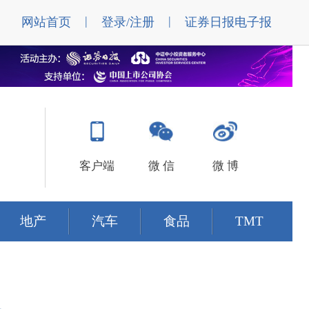
|
|
网站首页
登录/注册
证券日报电子报
客户端
微 信
微 博
地产
汽车
食品
TMT