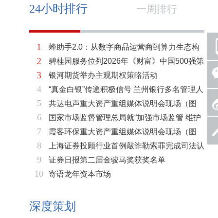
24小时排行
一周排行
1
蜂助手2.0：从数字商品运营商到算力生态构
2
碧桂园服务位列2026年《财富》中国500强第
建者的跃迁
3
银河期货举办主观期权策略活动
321位 排名稳步上升彰显发展韧性
4
“真金白银”传递积极信号 兰州银行多名管理人
5
共达电声重大资产重组媒体说明会现场（图
员拟增持公司股份不低于600万元
6
国家市场监督管理总局就“加强市场监管 维护
片）
7
霞客环保重大资产重组媒体说明会现场（图
市场秩序”答记者问
8
上海证券投顾行业首例敲诈勒索罪完成司法认
片）
9
证券日报第二届金骏马奖获奖名单
定 司法机关重拳打击“职业索赔人”
10
寄语龙年资本市场
深度策划