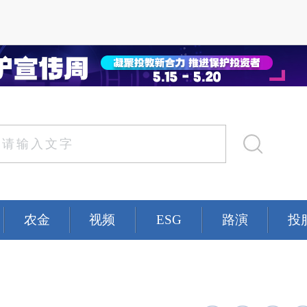
农金
视频
ESG
路演
投