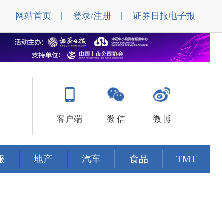
|
|
网站首页
登录/注册
证券日报电子报
客户端
微 信
微 博
服
地产
汽车
食品
TMT