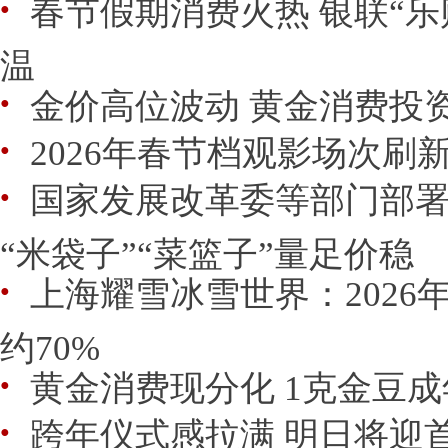
春节假期消费火热 银联“乐
●
温
金价高位波动 黄金消费投
●
2026年春节档观影场次刷
●
国家发展改革委等部门部
●
“米袋子”“菜篮子”量足价稳
上海耀雪冰雪世界：2026
●
约70%
黄金消费现分化 1克金豆
●
跨年仪式感拉满 明日将迎
●