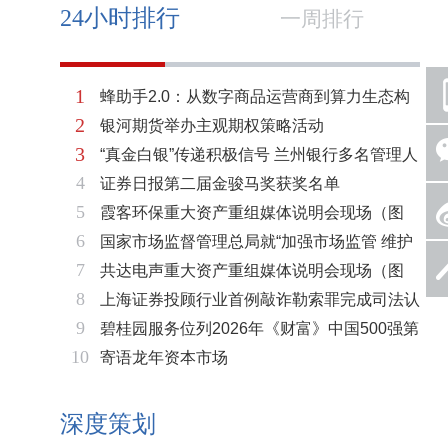
24小时排行
一周排行
1
蜂助手2.0：从数字商品运营商到算力生态构
2
银河期货举办主观期权策略活动
建者的跃迁
3
“真金白银”传递积极信号 兰州银行多名管理人
4
证券日报第二届金骏马奖获奖名单
员拟增持公司股份不低于600万元
5
霞客环保重大资产重组媒体说明会现场（图
6
国家市场监督管理总局就“加强市场监管 维护
片）
7
共达电声重大资产重组媒体说明会现场（图
市场秩序”答记者问
8
上海证券投顾行业首例敲诈勒索罪完成司法认
片）
9
碧桂园服务位列2026年《财富》中国500强第
定 司法机关重拳打击“职业索赔人”
10
寄语龙年资本市场
321位 排名稳步上升彰显发展韧性
深度策划