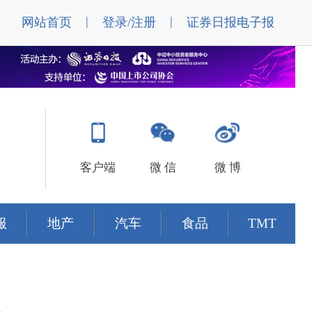
|
|
网站首页
登录/注册
证券日报电子报
客户端
微 信
微 博
服
地产
汽车
食品
TMT