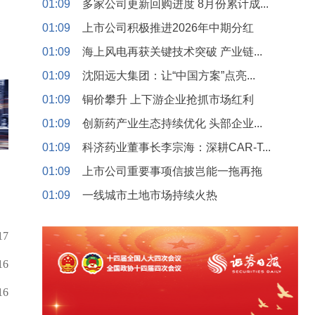
01:09
多家公司更新回购进度 8月份累计成...
01:09
上市公司积极推进2026年中期分红
01:09
海上风电再获关键技术突破 产业链...
01:09
沈阳远大集团：让“中国方案”点亮...
01:09
铜价攀升 上下游企业抢抓市场红利
01:09
创新药产业生态持续优化 头部企业...
01:09
科济药业董事长李宗海：深耕CAR-T...
01:09
上市公司重要事项信披岂能一拖再拖
01:09
一线城市土地市场持续火热
17
16
16