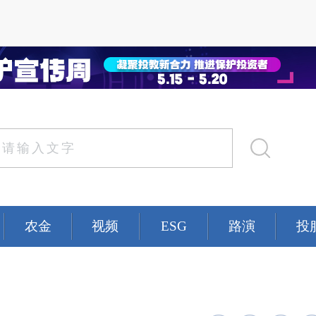
农金
视频
ESG
路演
投