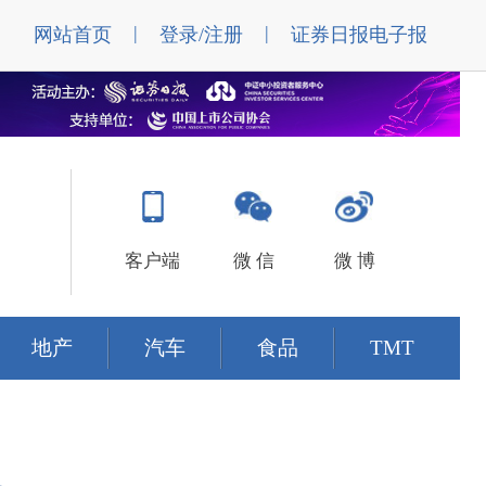
|
|
网站首页
登录/注册
证券日报电子报
客户端
微 信
微 博
地产
汽车
食品
TMT