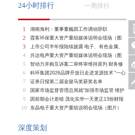
24小时排行
一周排行
1
湖南海利：董事董巍因工作调动辞职
2
霞客环保重大资产重组媒体说明会现场（图
3
上市公司半年报陆续披露 电子、有色金属、
片）
4
共达电声重大资产重组媒体说明会现场（图
基础化工三大板块率先走强
5
智动力并购互诉案二审终审维持原判 财务修
片）
6
科环集团2026品牌开放日走进龙源技术 “一心
复与估值空间同步打开
7
证券日报第二届金骏马奖获奖名单
两脉”赋能火电绿色低碳转型
8
国家市场监督管理总局就“加强市场监管 维护
9
因前期会计差错 茂化实华一天更正13份财报
市场秩序”答记者问
10
东晶电子重大资产重组说明会现场（图片）
深度策划