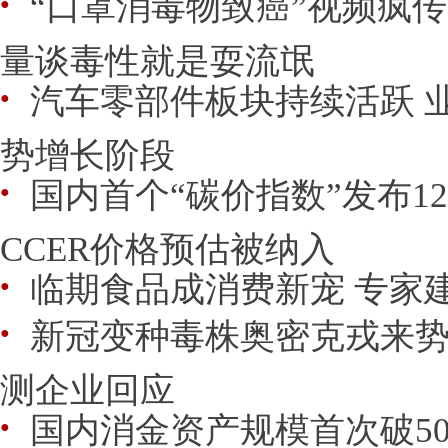
“口罩消毒物致癌”视频疯
●
量谈毒性就是耍流氓
汽车零部件板块持续活跃 
●
势增长阶段
国内首个“碳价指数”发布1
●
CCER价格预估被纳入
临期食品成消费新宠 专家
●
新冠变种毒株奥密克戎来势
●
测企业回应
国内消金资产规模首次破50
●