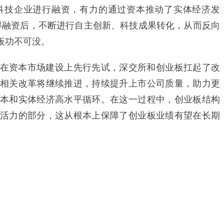
科技企业进行融资，有力的通过资本推动了实体经济发
得融资后，不断进行自主创新、科技成果转化，从而反向
板功不可没。
资本市场建设上先行先试，深交所和创业板扛起了改
相关改革将继续推进，持续提升上市公司质量，助力更
本和实体经济高水平循环。在这一过程中，创业板结构
活力的部分，这从根本上保障了创业板业绩有望在长期