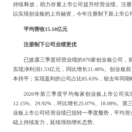
持续释放，助力存量上市公司提升经营业绩。注册
以实现创业板的上市融资，今年注册制下新上市公
平均营收15.18亿元
注册制下公司业绩更优
已披露三季度经营业绩的870家创业板公司，前三季
实现净利润1.53亿元，同比增长21.48%。创业
本持平；实现盈利的公司占比85.63%，较去年同
2020年第三季度平均每家创业板上市公司实现营
12.15%、29.92%，环比增长25.07%、18.
业板上市公司经营业绩已扭转一季度颓势，平均营业收入
础上持续发力，延续强劲增长态势。