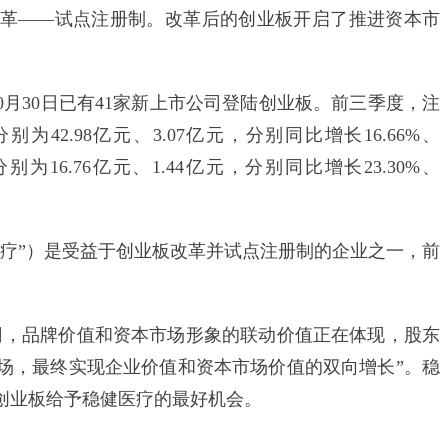
——试点注册制。改革后的创业板开启了推进资本市
月30日已有41家新上市公司登陆创业板。前三季度，注
42.98亿元、3.07亿元，分别同比增长16.66%、
为16.76亿元、1.44亿元，分别同比增长23.30%、
”）是受益于创业板改革并试点注册制的企业之一，前
，品牌价值和资本市场形象的联动价值正在体现，股东
场，最终实现企业价值和资本市场价值的双向增长”。稳
创业板给予稳健医疗的最好机会。