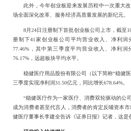
此外，今年创业板迎来发展历程中一次重大改革
场全面深化改革、服务经济高质量发展的新纪元。
8月24日注册制下首批创业板公司上市，截至10
册制下41家创业板公司平均营业收入、净利润分别为
77.46%，其中第三季度平均营业收入、净利润分别
76.17%，远超板块平均水平。
稳健医疗用品股份有限公司（以下简称“稳健医疗
三季度实现净利润31.50亿元，同比增长678.64%。
“稳健医疗作为一家医疗、消费双轮驱动的公司
成为消费者甚至代言人，消费者的肯定反哺资本市
健医疗董事长李建全告诉《证券日报》记者，这是