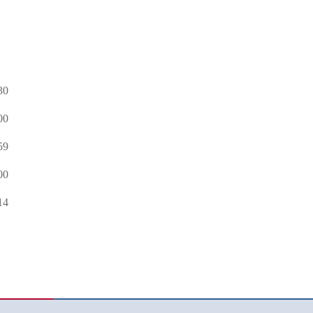
30
00
59
00
14