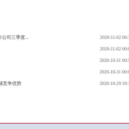
公司三季度...
2020-11-02 06:
2020-11-02 00:
2020-10-31 00:
2020-10-31 00:
域竞争优势
2020-10-29 18: