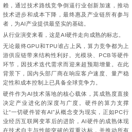
赖，通过技术路线竞争倒逼行业创新加速，推动
技术进步和成本下降，最终惠及产业链所有参与
者，为AI产业提供最坚实的基础。
从行业演变来看，这是AI硬件走向成熟的标志。
无论最终GPU和TPU谁占上风，算力竞争都为上
游供应链带来结构性利好。光模块、PCB等硬件
环节，因技术迭代需求而迎来超预期增量。在此
背景下，国内头部厂商在响应客户速度、量产稳
定性和成本控制上已具备全球竞争力。
硬件作为AI技术落地的核心载体，其成熟度直接
决定产业进化的深度与广度。硬件的算力支撑
让“一切硬件皆有AI”从概念变为现实，正如PC行
业经历互联网变革后的进阶，AI硬件的成熟体现
在技术自主与性能突破的双重达标，并推动所有