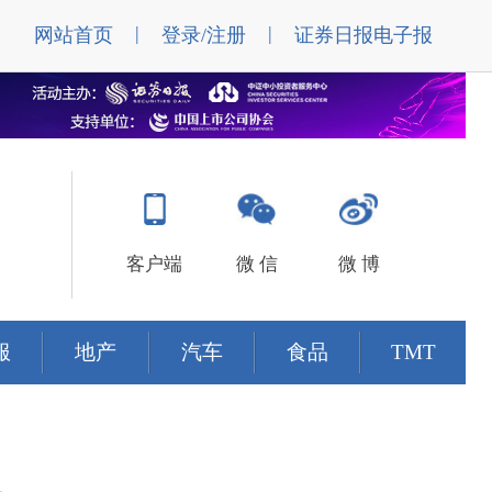
|
|
网站首页
登录/注册
证券日报电子报
客户端
微 信
微 博
服
地产
汽车
食品
TMT