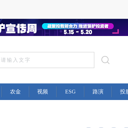
农金
视频
ESG
路演
投