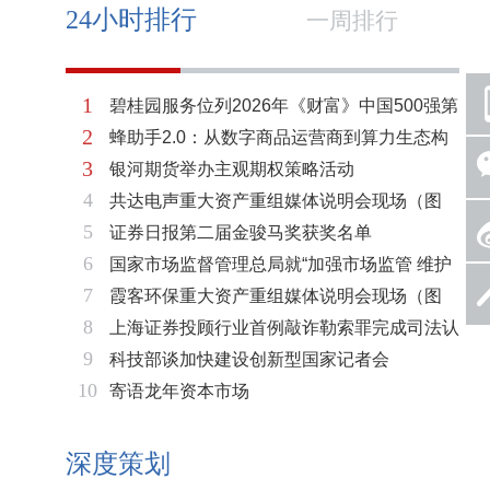
24小时排行
一周排行
1
碧桂园服务位列2026年《财富》中国500强第
2
蜂助手2.0：从数字商品运营商到算力生态构
321位 排名稳步上升彰显发展韧性
3
银河期货举办主观期权策略活动
建者的跃迁
4
共达电声重大资产重组媒体说明会现场（图
5
证券日报第二届金骏马奖获奖名单
片）
6
国家市场监督管理总局就“加强市场监管 维护
7
霞客环保重大资产重组媒体说明会现场（图
市场秩序”答记者问
8
上海证券投顾行业首例敲诈勒索罪完成司法认
片）
9
科技部谈加快建设创新型国家记者会
定 司法机关重拳打击“职业索赔人”
10
寄语龙年资本市场
深度策划