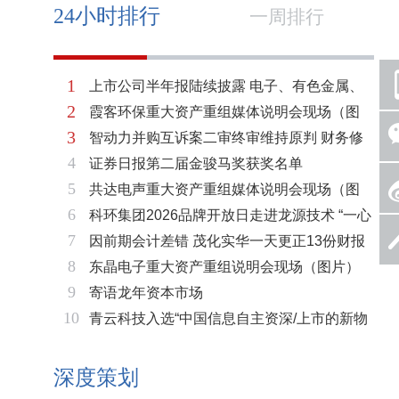
24小时排行
一周排行
1
上市公司半年报陆续披露 电子、有色金属、
2
霞客环保重大资产重组媒体说明会现场（图
基础化工三大板块率先走强
3
智动力并购互诉案二审终审维持原判 财务修
片）
4
证券日报第二届金骏马奖获奖名单
复与估值空间同步打开
5
共达电声重大资产重组媒体说明会现场（图
6
科环集团2026品牌开放日走进龙源技术 “一心
片）
7
因前期会计差错 茂化实华一天更正13份财报
两脉”赋能火电绿色低碳转型
8
东晶电子重大资产重组说明会现场（图片）
9
寄语龙年资本市场
10
青云科技入选“中国信息自主资深/上市的新物
种企业名单”
深度策划