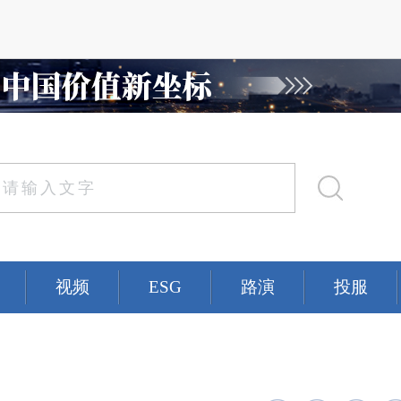
视频
ESG
路演
投服