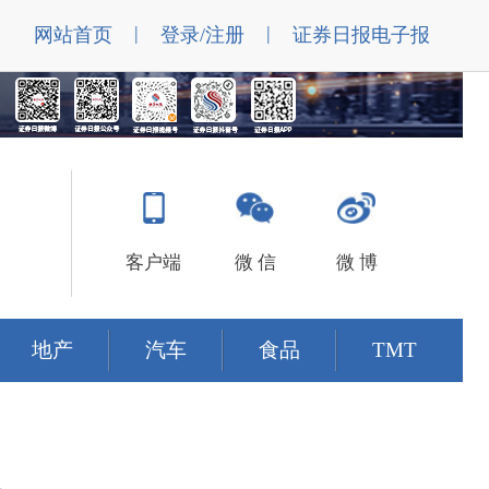
|
|
网站首页
登录/注册
证券日报电子报
客户端
微 信
微 博
地产
汽车
食品
TMT