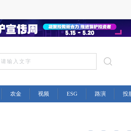
农金
视频
ESG
路演
投