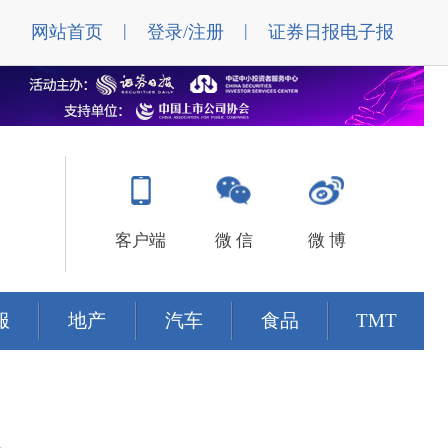
|
|
网站首页
登录/注册
证券日报电子报
客户端
微 信
微 博
服
地产
汽车
食品
TMT