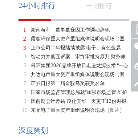
24小时排行
一周排行
1
湖南海利：董事董巍因工作调动辞职
2
霞客环保重大资产重组媒体说明会现场（图
3
上市公司半年报陆续披露 电子、有色金属、
片）
4
智动力并购互诉案二审终审维持原判 财务修
基础化工三大板块率先走强
5
科环集团2026品牌开放日走进龙源技术 “一心
复与估值空间同步打开
6
共达电声重大资产重组媒体说明会现场（图
两脉”赋能火电绿色低碳转型
7
证券日报第二届金骏马奖获奖名单
片）
8
国家市场监督管理总局就“加强市场监管 维护
9
因前期会计差错 茂化实华一天更正13份财报
市场秩序”答记者问
10
东晶电子重大资产重组说明会现场（图片）
深度策划