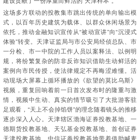
建设贡献了一份厚重而鲜活的“天津样本”。
这场多方联动的投教集市跳出传统的单向输出模
式，以百年历史建筑为载体、以群众休闲场景为
依托，推动金融知识宣传从“被动宣讲”向“沉浸式
体验”转变。天津证监局与市公安局经侦总队、市
一分检、市一中院的工作人员以案释法、以例明
规，将纷繁复杂的防非反诈知识借助生动鲜活的
案例向市民传授，使法律规定不再晦涩难懂。活
动现场大屏幕上循环播放的《欲望的莫比乌斯》
视频，重复回响着前一日首次发布时的隆重与激
情，视频中生动、真实的情节吸引了大批游客驻
足观看，“天上不会掉馅饼”的理念随着镜头的推移
逐步深入人心。天津辖区渤海证券投教基地、一
德期货投教基地、天弘基金投教基地、首创证券
天津投教基地、中信证券投教基地带着借助喊麦