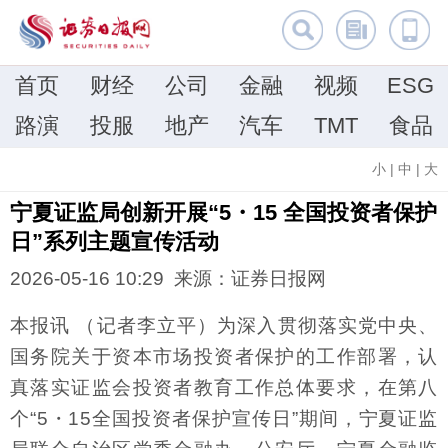
首页
财经
公司
金融
视频
ESG
路演
投服
地产
汽车
TMT
食品
小
|
中
|
大
宁夏证监局创新开展“5・15 全国投资者保护
日”系列主题宣传活动
2026-05-16 10:29 来源：证券日报网
本报讯 （记者李立平）为深入贯彻落实党中央、
国务院关于资本市场投资者保护的工作部署，认
真落实证监会投资者教育工作总体要求，在第八
个“5・15全国投资者保护宣传日”期间，宁夏证监