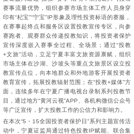
赛事流量优势，组织参赛市场主体工作人员身穿
印有“杞宝”“宁宝”IP形象及理性投资标语的赛服，
在赛事起终点和服务区设置投教宣传专区，向参
赛跑者、观赛群众传递投教知识，将投资者保护
宣传深度嵌入赛事全过程、全场景；通过“投教
+文旅”活动，立足宁夏丰富文旅资源禀赋，组织
市场主体在沙湖、沙坡头等重点文旅景区设立投
教宣传点位，向本地群众和外地游客开展投资者
教育宣传，拓展投教辐射范围；在“投教+媒体”方
面，连续多年在宁夏广播电视台录制系列投教节
目，通过地方“黄河云视”APP、各机构微信公众号
等广泛宣传，扩大投教工作的公信力和影响力。
在本次“5・15全国投资者保护日”系列主题宣传活
动中，宁夏证监局通过特色投教IP赋能、联合集