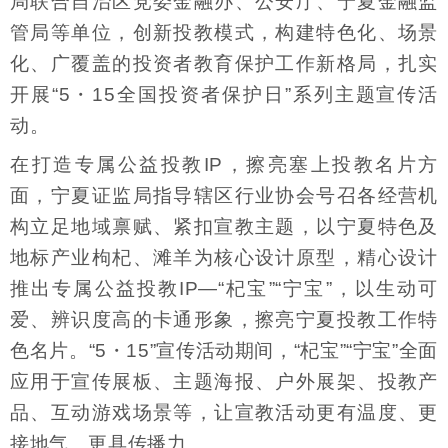
局联合自治区党委金融办、公安厅、宁夏金融监
管局等单位，创新投教模式，构建特色化、场景
化、广覆盖的投资者教育保护工作新格局，扎实
开展“5・15全国投资者保护日”系列主题宣传活
动。
在打造专属公益投教IP，擦亮塞上投教名片方
面，宁夏证监局指导辖区行业协会号召各经营机
构立足地域禀赋、紧扣宣教主题，以宁夏特色及
地标产业枸杞、滩羊为核心设计原型，精心设计
推出专属公益投教IP—“杞宝”“宁宝”，以生动可
爱、辨识度高的卡通形象，擦亮宁夏投教工作特
色名片。“5・15”宣传活动期间，“杞宝”“宁宝”全面
应用于宣传展板、主题海报、户外展架、投教产
品、互动游戏场景等，让宣教活动更有温度、更
接地气、更具传播力。