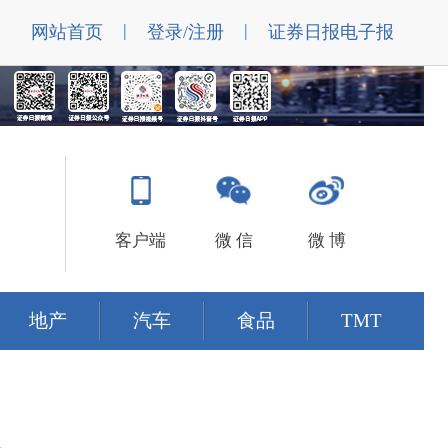
|
|
网站首页
登录/注册
证券日报电子报
客户端
微 信
微 博
地产
汽车
食品
TMT