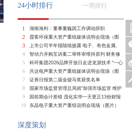
24小时排行
一周排行
1
湖南海利：董事董巍因工作调动辞职
2
霞客环保重大资产重组媒体说明会现场（图
3
上市公司半年报陆续披露 电子、有色金属、
片）
4
智动力并购互诉案二审终审维持原判 财务修
基础化工三大板块率先走强
5
科环集团2026品牌开放日走进龙源技术 “一心
复与估值空间同步打开
6
共达电声重大资产重组媒体说明会现场（图
两脉”赋能火电绿色低碳转型
7
证券日报第二届金骏马奖获奖名单
片）
8
国家市场监督管理总局就“加强市场监管 维护
9
因前期会计差错 茂化实华一天更正13份财报
市场秩序”答记者问
10
东晶电子重大资产重组说明会现场（图片）
深度策划