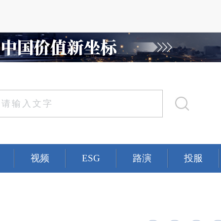
视频
ESG
路演
投服