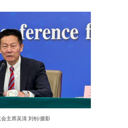
主席吴清 刘钊/摄影