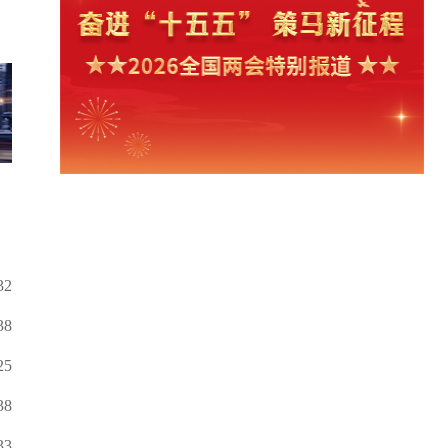
32
38
25
38
33