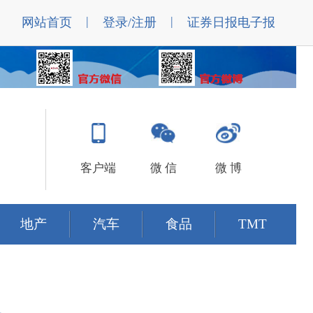
|
|
网站首页
登录/注册
证券日报电子报
客户端
微 信
微 博
地产
汽车
食品
TMT