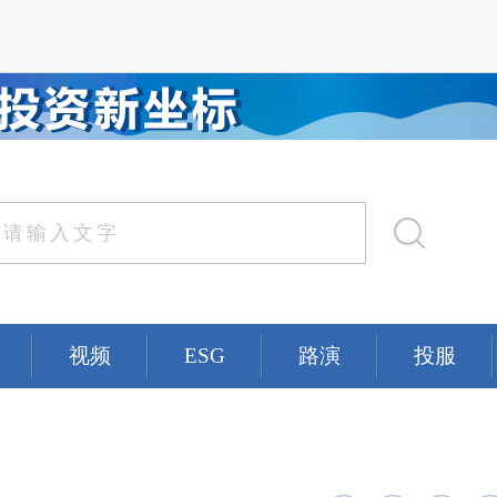
视频
ESG
路演
投服