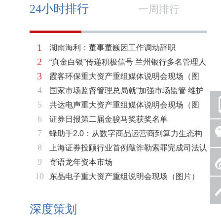
24小时排行
一周排行
1
湖南海利：董事董巍因工作调动辞职
2
“真金白银”传递积极信号 兰州银行多名管理人
3
霞客环保重大资产重组媒体说明会现场（图
员拟增持公司股份不低于600万元
4
国家市场监督管理总局就“加强市场监管 维护
片）
5
共达电声重大资产重组媒体说明会现场（图
市场秩序”答记者问
6
证券日报第二届金骏马奖获奖名单
片）
7
蜂助手2.0：从数字商品运营商到算力生态构
8
上海证券投顾行业首例敲诈勒索罪完成司法认
建者的跃迁
9
寄语龙年资本市场
定 司法机关重拳打击“职业索赔人”
10
东晶电子重大资产重组说明会现场（图片）
深度策划