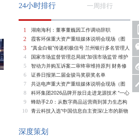
24小时排行
一周排行
1
湖南海利：董事董巍因工作调动辞职
2
霞客环保重大资产重组媒体说明会现场（图
3
“真金白银”传递积极信号 兰州银行多名管理人
片）
4
国家市场监督管理总局就“加强市场监管 维护
员拟增持公司股份不低于600万元
5
智动力并购互诉案二审终审维持原判 财务修
市场秩序”答记者问
6
证券日报第二届金骏马奖获奖名单
复与估值空间同步打开
7
共达电声重大资产重组媒体说明会现场（图
8
科环集团2026品牌开放日走进龙源技术 “一心
片）
9
蜂助手2.0：从数字商品运营商到算力生态构
两脉”赋能火电绿色低碳转型
10
青云科技入选“中国信息自主资深/上市的新物
建者的跃迁
种企业名单”
深度策划