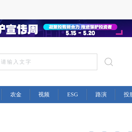
农金
视频
ESG
路演
投