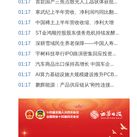
01:17
首款国产三焦点散光人工晶状体获批...
01:17
寒武纪上半年营收、净利润均同比翻...
01:17
中国稀土上半年营收收缩、净利大增
01:17
ST金鸿顺控股股东债务危机持续发酵...
01:17
深耕雪域民生养老保障——中国人寿...
01:17
宇树科技举行IPO路演密集回应投资...
01:17
汽车商品出口保持高增长 中国车企...
01:17
AI算力基础设施大规模建设推升PCB...
01:17
鹏辉能源：产品供应链从“刚性连接...