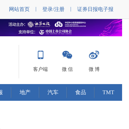
|
|
网站首页
登录/注册
证券日报电子报
客户端
微 信
微 博
服
地产
汽车
食品
TMT