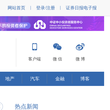
|
|
网站首页
登录/注册
证券日报电子报
客户端
微 信
微 博
地产
汽车
金融
博客
热点新闻