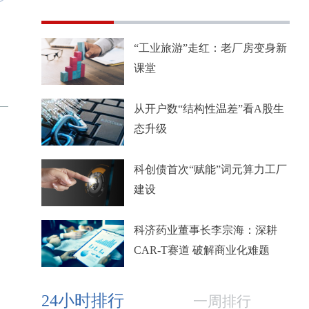
“工业旅游”走红：老厂房变身新
课堂
从开户数“结构性温差”看A股生
态升级
科创债首次“赋能”词元算力工厂
建设
科济药业董事长李宗海：深耕
CAR-T赛道 破解商业化难题
24小时排行
一周排行