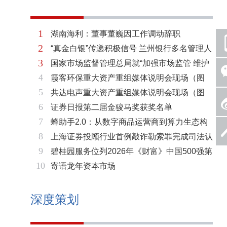
1
湖南海利：董事董巍因工作调动辞职
2
“真金白银”传递积极信号 兰州银行多名管理人
3
国家市场监督管理总局就“加强市场监管 维护
员拟增持公司股份不低于600万元
4
霞客环保重大资产重组媒体说明会现场（图
市场秩序”答记者问
5
共达电声重大资产重组媒体说明会现场（图
片）
6
证券日报第二届金骏马奖获奖名单
片）
7
蜂助手2.0：从数字商品运营商到算力生态构
8
上海证券投顾行业首例敲诈勒索罪完成司法认
建者的跃迁
9
碧桂园服务位列2026年《财富》中国500强第
定 司法机关重拳打击“职业索赔人”
10
寄语龙年资本市场
321位 排名稳步上升彰显发展韧性
深度策划