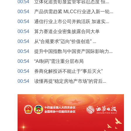
00:54
立体化追责彰显监管零容忍态度 恒...
00:54
产品供需趋紧 MLCC行业进入新一轮...
00:54
通信行业上市公司并购活跃 加速实...
00:54
算力赛道企业密集披露合同大单
00:54
从“合规要求”迈向“价值创造” ...
00:54
提升中国指数与中国资产国际影响力...
00:54
“AI制药”需注重分层布局
00:54
券商化解投诉不能止于“事后灭火”
00:54
读懂再提“稳定房地产市场”的背后...