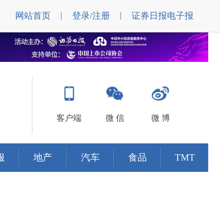
|
|
网站首页
登录/注册
证券日报电子报
客户端
微 信
微 博
服
地产
汽车
食品
TMT