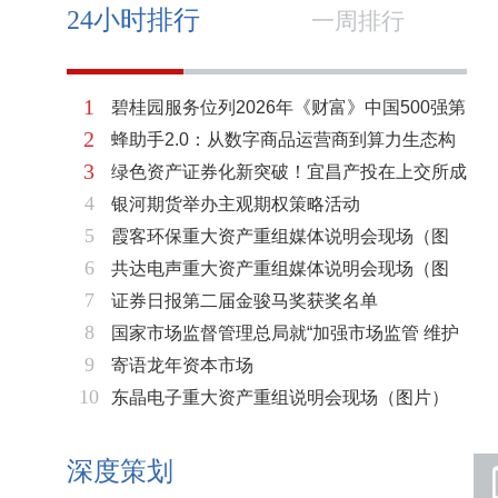
24小时排行
一周排行
1
碧桂园服务位列2026年《财富》中国500强第
2
蜂助手2.0：从数字商品运营商到算力生态构
321位 排名稳步上升彰显发展韧性
3
绿色资产证券化新突破！宜昌产投在上交所成
建者的跃迁
4
银河期货举办主观期权策略活动
功发行全国首单工业园区蒸汽供热ABS
5
霞客环保重大资产重组媒体说明会现场（图
6
共达电声重大资产重组媒体说明会现场（图
片）
7
证券日报第二届金骏马奖获奖名单
片）
8
国家市场监督管理总局就“加强市场监管 维护
9
寄语龙年资本市场
市场秩序”答记者问
10
东晶电子重大资产重组说明会现场（图片）
深度策划