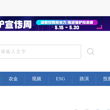
农金
视频
ESG
路演
投