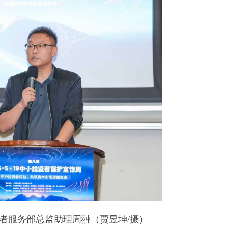
服务部总监助理周翀（贾昱坤/摄）