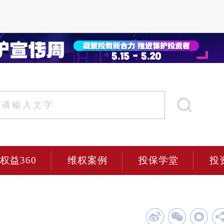
权益360
维权案例
投保学堂
投