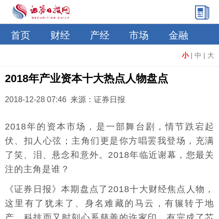
首页
财经
产经
市场
金融
小
|
中
|
大
2018年产业资本十大热点人物盘点
2018-12-28 07:46 来源：证券日报
2018年的资本市场，是一部舞台剧，情节跌宕起
伏、扣人心弦；主角们更是你方唱罢我登场，充满
了笑、泪、悬念和意外。2018年临近谢幕，您最关
注的主角是谁？
《证券日报》本期盘点了2018十大财经焦点人物，
这里有了犹未了、身名难藏的马云，有辗转于地
产、科技而又时刻心系慈善的许家印，有完成了芯