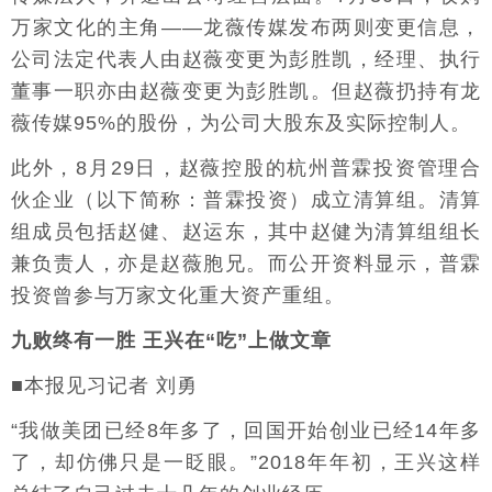
万家文化的主角——龙薇传媒发布两则变更信息，
公司法定代表人由赵薇变更为彭胜凯，经理、执行
董事一职亦由赵薇变更为彭胜凯。但赵薇扔持有龙
薇传媒95%的股份，为公司大股东及实际控制人。
此外，8月29日，赵薇控股的杭州普霖投资管理合
伙企业（以下简称：普霖投资）成立清算组。清算
组成员包括赵健、赵运东，其中赵健为清算组组长
兼负责人，亦是赵薇胞兄。而公开资料显示，普霖
投资曾参与万家文化重大资产重组。
九败终有一胜 王兴在“吃”上做文章
■本报见习记者 刘勇
“我做美团已经8年多了，回国开始创业已经14年多
了，却仿佛只是一眨眼。”2018年年初，王兴这样