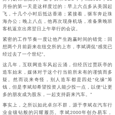
月份的第一天是这样度过的：早上六点多从美国起
飞，十几个小时后抵达香港；紧接着，驱车奔赴珠
海办公；晚上八点，他再次现身机场，准备乘晚班
客机返京出席翌日上午举行的会议。
紧密的工作节奏一度让他产生跑赢时间的错觉：回
想两个月前蔚来在纽交所的上市，李斌调侃“感觉已
经过去了一个世纪”。
这几年，互联网造车风起云涌，但经历过贾跃亭的
造车始末，媒体对于这个行当前所未有的谨慎而多
疑。然而说来奇怪，别人造车都是四处“化缘”筹
钱，但是李斌却希望投资人能少投一点，以便“让更
多的朋友成为股东，一起支持蔚来汽车。”
事实上，之所以如此卓尔不群，源于李斌在汽车行
业金镶钻般的闪耀履历。李斌2000年创办易车，