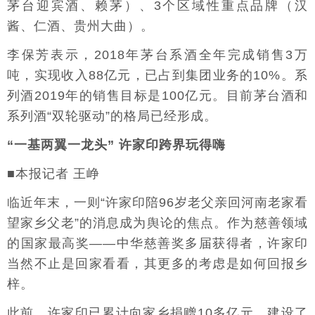
茅台迎宾酒、赖茅）、3个区域性重点品牌（汉
酱、仁酒、贵州大曲）。
李保芳表示，2018年茅台系酒全年完成销售3万
吨，实现收入88亿元，已占到集团业务的10%。系
列酒2019年的销售目标是100亿元。目前茅台酒和
系列酒“双轮驱动”的格局已经形成。
“一基两翼一龙头” 许家印跨界玩得嗨
■本报记者 王峥
临近年末，一则“许家印陪96岁老父亲回河南老家看
望家乡父老”的消息成为舆论的焦点。作为慈善领域
的国家最高奖——中华慈善奖多届获得者，许家印
当然不止是回家看看，其更多的考虑是如何回报乡
梓。
此前，许家印已累计向家乡捐赠10多亿元，建设了