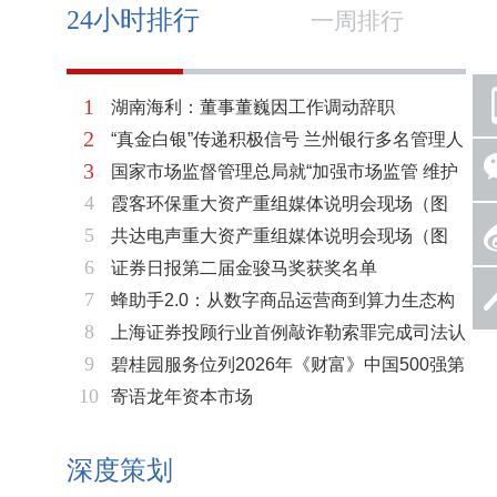
24小时排行
一周排行
1
湖南海利：董事董巍因工作调动辞职
2
“真金白银”传递积极信号 兰州银行多名管理人
3
国家市场监督管理总局就“加强市场监管 维护
员拟增持公司股份不低于600万元
4
霞客环保重大资产重组媒体说明会现场（图
市场秩序”答记者问
5
共达电声重大资产重组媒体说明会现场（图
片）
6
证券日报第二届金骏马奖获奖名单
片）
7
蜂助手2.0：从数字商品运营商到算力生态构
8
上海证券投顾行业首例敲诈勒索罪完成司法认
建者的跃迁
9
碧桂园服务位列2026年《财富》中国500强第
定 司法机关重拳打击“职业索赔人”
10
寄语龙年资本市场
321位 排名稳步上升彰显发展韧性
深度策划