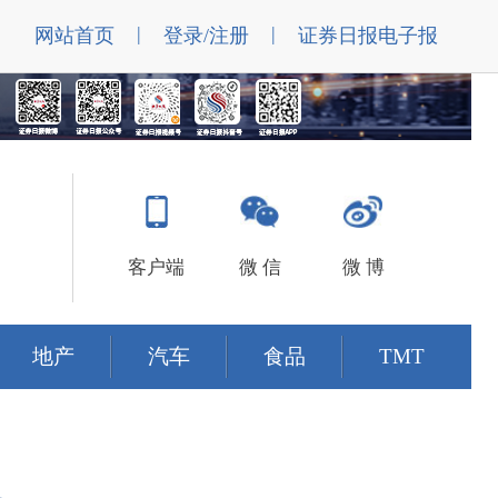
|
|
网站首页
登录/注册
证券日报电子报
客户端
微 信
微 博
地产
汽车
食品
TMT