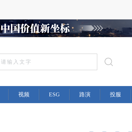
视频
ESG
路演
投服