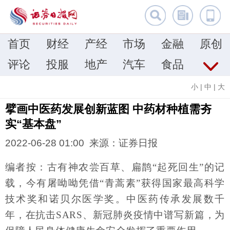
首页
财经
产经
市场
金融
原创
评论
投服
地产
汽车
食品
小
|
中
|
大
擘画中医药发展创新蓝图 中药材种植需夯
实“基本盘”
2022-06-28 01:00 来源：证券日报
编者按：古有神农尝百草、扁鹊“起死回生”的记
载，今有屠呦呦凭借“青蒿素”获得国家最高科学
技术奖和诺贝尔医学奖。中医药传承发展数千
年，在抗击SARS、新冠肺炎疫情中谱写新篇，为