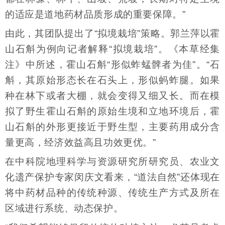
的适应是道地药材品质形成的重要保障。”
由此，其团队提出了“拟境栽培”策略。郭兰萍以霍
山石斛为例向记者解释“拟境栽培”。《本草经集
注》中所述，霍山石斛“形似蚱蜢髀者为佳”。“石
斛，其原始形态长在石头上，形似蚂蚱腿。如果
种在林下或者大棚，就会变得又细又长。而在模
拟了野生霍山石斛的原始生境和立地环境后，霍
山石斛的外形更接近于野生型，主要药用成分含
量更高，经济效益高且功效更优。”
在中科院地理科学与资源研究所研究员、农业文
化遗产保护专家闵庆文看来，“道法自然”还体现在
将中药材品种的传统种源、传统生产方式及所在
区域进行系统、动态保护。