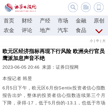
首页
财经
产经
市场
金融
原创
农金
评论
地产
汽车
食品
小
|
中
|
大
欧元区经济指标再现下行风险 欧洲央行官员
鹰派加息声音不绝
2023-06-05 20:46 来源：证券日报网
本报记者 韩昱
6月5日下午，欧元区6月份Sentix投资者信心指数
报告出炉，整体的投资者信心指数连续第三个月
下降，录得-17，低于5月份的-13.1，也低于市场