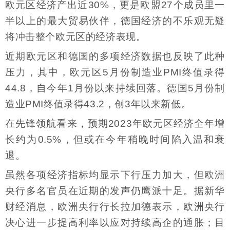
欧元区经济产出近30%，更是欧盟27个成员里一
半以上的最大贸易伙伴，德国经济的不乐观无疑
将冲击整个欧元区的经济表现。
近期欧元区和德国的多项经济数据也反映了此种
压力，其中，欧元区5月份制造业PMI终值录得
44.8，自今年1月份以来持续回落。德国5月份制
造业PMI终值录得43.2，创3年以来新低。
在先锋领航看来，预期2023年欧元区经济全年增
长约为0.5%，但或在今年稍晚时间陷入温和衰
退。
虽然各项经济指标均显示下行压力加大，但欧洲
央行多名官员在近期的发声仍鹰派十足。据新华
财经消息，欧洲央行行长拉加德表示，欧洲央行
决心进一步提高利率以应对持续高企的通胀；目