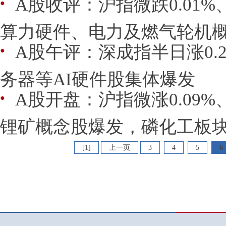
A股收评：沪指微跌0.01%
●
算力硬件、电力及燃气轮机概念
A股午评：深成指半日涨0.2
●
务器等AI硬件股集体爆发
A股开盘：沪指微涨0.09%
●
锂矿概念股爆发，磷化工板
[1]
上一页
3
4
5
6