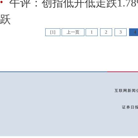
午评：创指低开低走跌1.7
●
跃
[1]
上一页
1
2
3
4
互联网新闻信
证券日