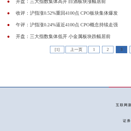
●
开盘：三大指数集体高开 白酒板块涨幅居前
●
收评：沪指涨0.52%重回4100点 CPO板块集体爆发
●
午评：沪指涨0.24%逼近4100点 CPO概念持续走强
●
开盘：三大指数集体低开 小金属板块跌幅居前
[1]
上一页
1
2
3
互联网新
证券