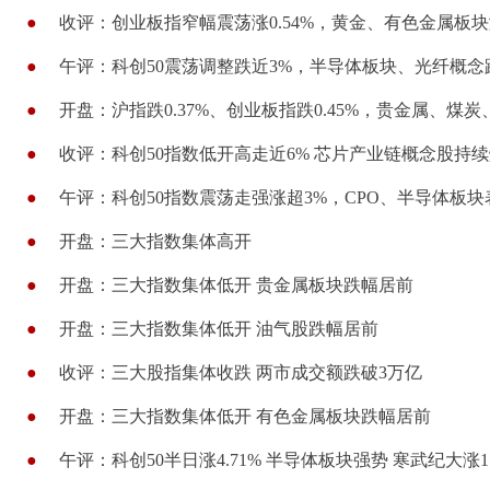
●
收评：创业板指窄幅震荡涨0.54%，黄金、有色金属板
●
午评：科创50震荡调整跌近3%，半导体板块、光纤概念
●
开盘：沪指跌0.37%、创业板指跌0.45%，贵金属、
●
收评：科创50指数低开高走近6% 芯片产业链概念股持
●
午评：科创50指数震荡走强涨超3%，CPO、半导体板
●
开盘：三大指数集体高开
●
开盘：三大指数集体低开 贵金属板块跌幅居前
●
开盘：三大指数集体低开 油气股跌幅居前
●
收评：三大股指集体收跌 两市成交额跌破3万亿
●
开盘：三大指数集体低开 有色金属板块跌幅居前
●
午评：科创50半日涨4.71% 半导体板块强势 寒武纪大涨1