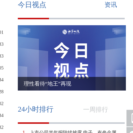
今日视点
资讯
01
33
33
05
34
理性看待“地王”再现
28
02
24小时排行
一周排行
34
32
1
上市公司半年报陆续披露 电子、有色金属、