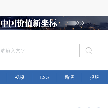
视频
ESG
路演
投服