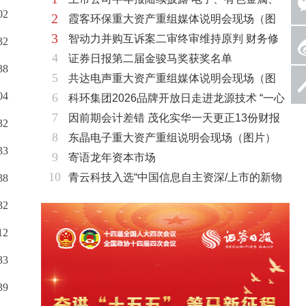
02
2
霞客环保重大资产重组媒体说明会现场（图
基础化工三大板块率先走强
3
智动力并购互诉案二审终审维持原判 财务修
片）
32
4
证券日报第二届金骏马奖获奖名单
复与估值空间同步打开
38
5
共达电声重大资产重组媒体说明会现场（图
04
6
科环集团2026品牌开放日走进龙源技术 “一心
片）
7
因前期会计差错 茂化实华一天更正13份财报
两脉”赋能火电绿色低碳转型
32
8
东晶电子重大资产重组说明会现场（图片）
33
9
寄语龙年资本市场
10
青云科技入选“中国信息自主资深/上市的新物
38
种企业名单”
32
12
33
39