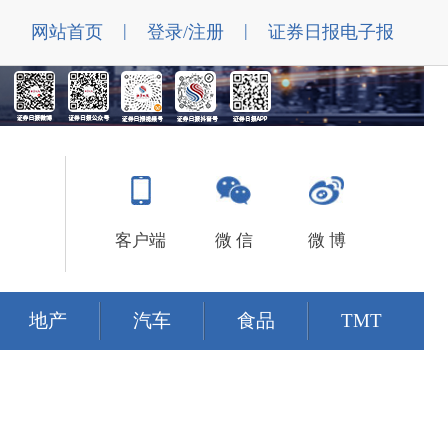
|
|
网站首页
登录/注册
证券日报电子报
客户端
微 信
微 博
地产
汽车
食品
TMT