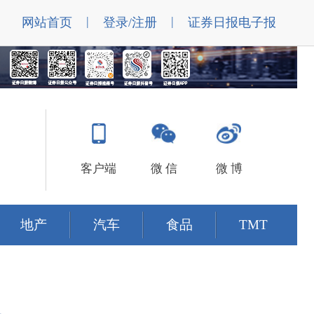
|
|
网站首页
登录/注册
证券日报电子报
客户端
微 信
微 博
地产
汽车
食品
TMT