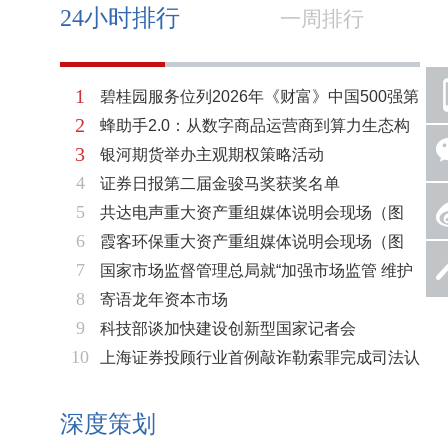
24小时排行
一周排行
1
碧桂园服务位列2026年《财富》中国500强第
2
蜂助手2.0：从数字商品运营商到算力生态构
321位 排名稳步上升彰显发展韧性
3
银河期货举办主观期权策略活动
建者的跃迁
4
证券日报第二届金骏马奖获奖名单
5
共达电声重大资产重组媒体说明会现场（图
6
霞客环保重大资产重组媒体说明会现场（图
片）
7
国家市场监督管理总局就“加强市场监管 维护
片）
8
寄语龙年资本市场
市场秩序”答记者问
9
科技部谈加快建设创新型国家记者会
10
上海证券投顾行业首例敲诈勒索罪完成司法认
定 司法机关重拳打击“职业索赔人”
深度策划