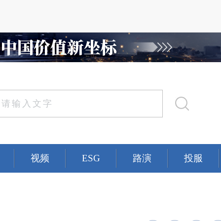
视频
ESG
路演
投服