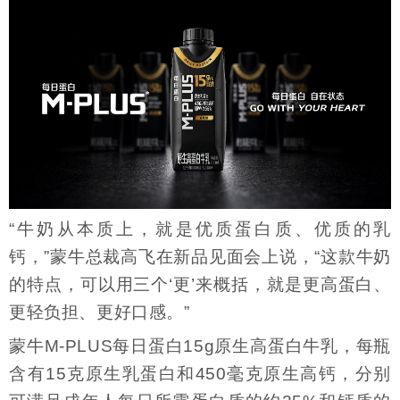
“牛奶从本质上，就是优质蛋白质、优质的乳
钙，”蒙牛总裁高飞在新品见面会上说，“这款牛奶
的特点，可以用三个‘更’来概括，就是更高蛋白、
更轻负担、更好口感。”
蒙牛M-PLUS每日蛋白15g原生高蛋白牛乳，每瓶
含有15克原生乳蛋白和450毫克原生高钙，分别