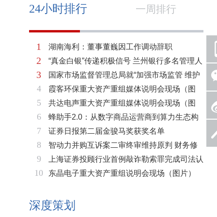
24小时排行
一周排行
1
湖南海利：董事董巍因工作调动辞职
2
“真金白银”传递积极信号 兰州银行多名管理人
3
国家市场监督管理总局就“加强市场监管 维护
员拟增持公司股份不低于600万元
4
霞客环保重大资产重组媒体说明会现场（图
市场秩序”答记者问
5
共达电声重大资产重组媒体说明会现场（图
片）
6
蜂助手2.0：从数字商品运营商到算力生态构
片）
7
证券日报第二届金骏马奖获奖名单
建者的跃迁
8
智动力并购互诉案二审终审维持原判 财务修
9
上海证券投顾行业首例敲诈勒索罪完成司法认
复与估值空间同步打开
10
东晶电子重大资产重组说明会现场（图片）
定 司法机关重拳打击“职业索赔人”
深度策划