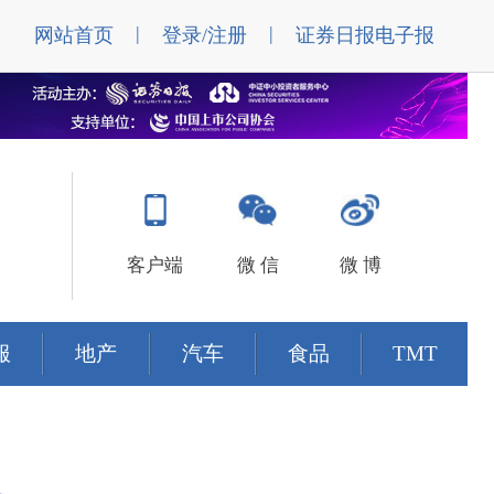
|
|
网站首页
登录/注册
证券日报电子报
客户端
微 信
微 博
服
地产
汽车
食品
TMT