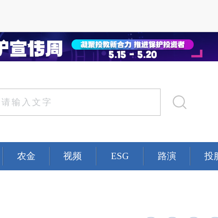
农金
视频
ESG
路演
投