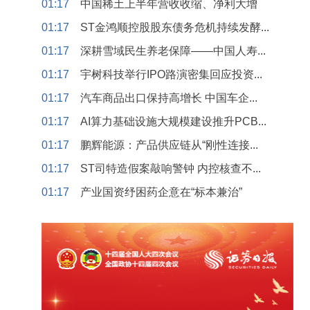
01:17
中国稀土上半年营收收缩、净利大增
01:17
ST金鸿顺控股股东债务危机持续发酵...
01:17
深耕雪域民生养老保障——中国人寿...
01:17
宇树科技举行IPO路演密集回应投资...
01:17
汽车商品出口保持高增长 中国车企...
01:17
AI算力基础设施大规模建设推升PCB...
01:17
鹏辉能源：产品供应链从“刚性连接...
01:17
ST司特造假案敲响警钟 内控核查不...
01:17
产业国资纾困药企意在“标本兼治”