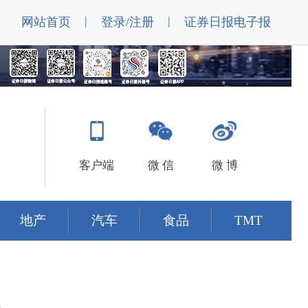
|
|
网站首页
登录/注册
证券日报电子报
客户端
微 信
微 博
地产
汽车
食品
TMT