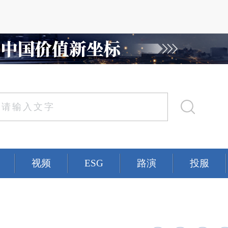
视频
ESG
路演
投服