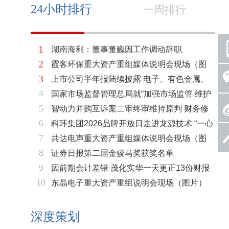
24小时排行
一周排行
1
湖南海利：董事董巍因工作调动辞职
2
霞客环保重大资产重组媒体说明会现场（图
3
上市公司半年报陆续披露 电子、有色金属、
片）
4
国家市场监督管理总局就“加强市场监管 维护
基础化工三大板块率先走强
5
智动力并购互诉案二审终审维持原判 财务修
市场秩序”答记者问
6
科环集团2026品牌开放日走进龙源技术 “一心
复与估值空间同步打开
7
共达电声重大资产重组媒体说明会现场（图
两脉”赋能火电绿色低碳转型
8
证券日报第二届金骏马奖获奖名单
片）
9
因前期会计差错 茂化实华一天更正13份财报
10
东晶电子重大资产重组说明会现场（图片）
深度策划