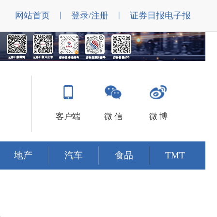
|
|
网站首页
登录/注册
证券日报电子报
客户端
微 信
微 博
地产
汽车
食品
TMT