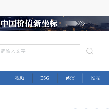
视频
ESG
路演
投服