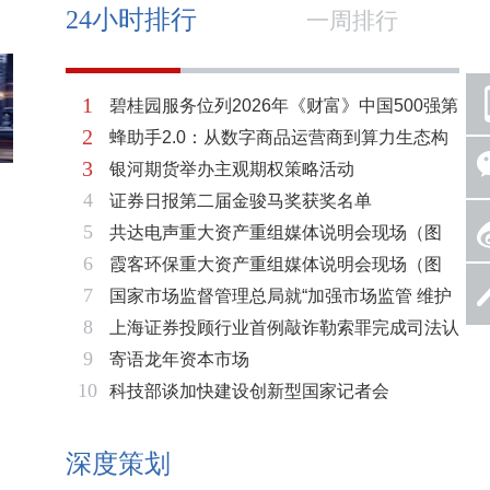
24小时排行
一周排行
1
碧桂园服务位列2026年《财富》中国500强第
2
蜂助手2.0：从数字商品运营商到算力生态构
321位 排名稳步上升彰显发展韧性
3
银河期货举办主观期权策略活动
建者的跃迁
4
证券日报第二届金骏马奖获奖名单
5
共达电声重大资产重组媒体说明会现场（图
6
霞客环保重大资产重组媒体说明会现场（图
片）
7
国家市场监督管理总局就“加强市场监管 维护
片）
8
上海证券投顾行业首例敲诈勒索罪完成司法认
市场秩序”答记者问
9
寄语龙年资本市场
定 司法机关重拳打击“职业索赔人”
10
科技部谈加快建设创新型国家记者会
深度策划