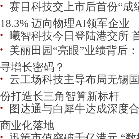
赛目科技交上市后首份“成
●
18.3% 迈向物理AI领军企业
曦智科技今日登陆港交所 首日
●
美丽田园“亮眼”业绩背后
●
寻增长密码？
云工场科技主导布局无锡国
●
份打造长三角智算新标杆
图达通与白犀牛达成深度合
●
商业化落地
迅策市值突破千亿港元 “数
●