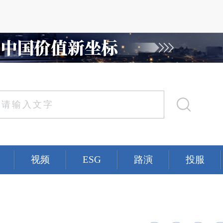
视频
ESG
路演
投服