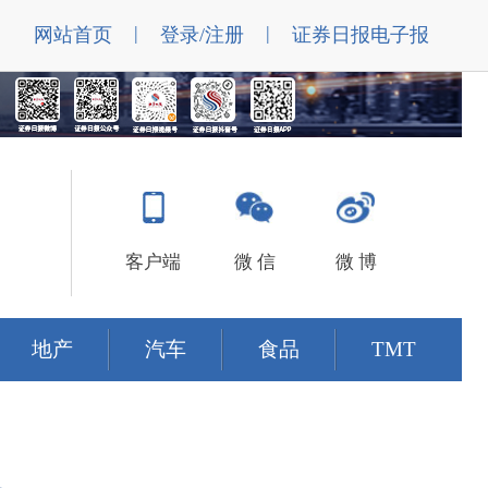
|
|
网站首页
登录/注册
证券日报电子报
客户端
微 信
微 博
地产
汽车
食品
TMT