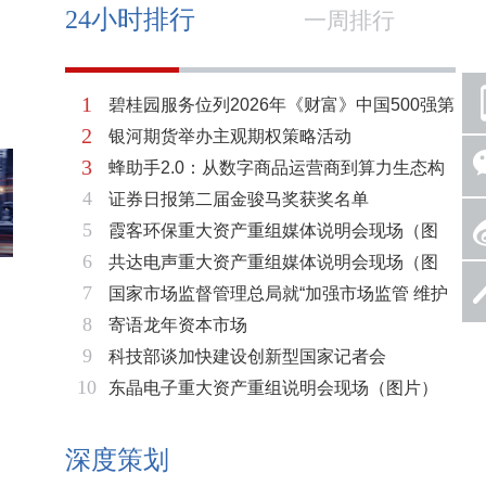
24小时排行
一周排行
1
碧桂园服务位列2026年《财富》中国500强第
2
银河期货举办主观期权策略活动
321位 排名稳步上升彰显发展韧性
3
蜂助手2.0：从数字商品运营商到算力生态构
4
证券日报第二届金骏马奖获奖名单
建者的跃迁
5
霞客环保重大资产重组媒体说明会现场（图
6
共达电声重大资产重组媒体说明会现场（图
片）
7
国家市场监督管理总局就“加强市场监管 维护
片）
8
寄语龙年资本市场
市场秩序”答记者问
9
科技部谈加快建设创新型国家记者会
10
东晶电子重大资产重组说明会现场（图片）
深度策划