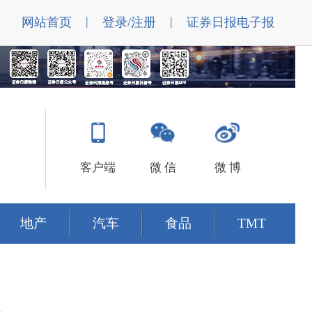
|
|
网站首页
登录/注册
证券日报电子报
客户端
微 信
微 博
地产
汽车
食品
TMT