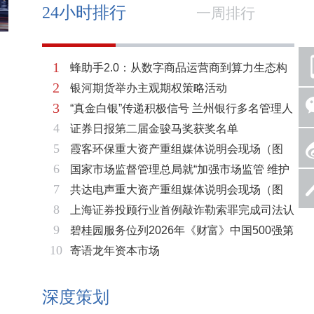
24小时排行
一周排行
1
蜂助手2.0：从数字商品运营商到算力生态构
2
银河期货举办主观期权策略活动
建者的跃迁
3
“真金白银”传递积极信号 兰州银行多名管理人
4
证券日报第二届金骏马奖获奖名单
员拟增持公司股份不低于600万元
5
霞客环保重大资产重组媒体说明会现场（图
6
国家市场监督管理总局就“加强市场监管 维护
片）
7
共达电声重大资产重组媒体说明会现场（图
市场秩序”答记者问
8
上海证券投顾行业首例敲诈勒索罪完成司法认
片）
9
碧桂园服务位列2026年《财富》中国500强第
定 司法机关重拳打击“职业索赔人”
10
寄语龙年资本市场
321位 排名稳步上升彰显发展韧性
深度策划