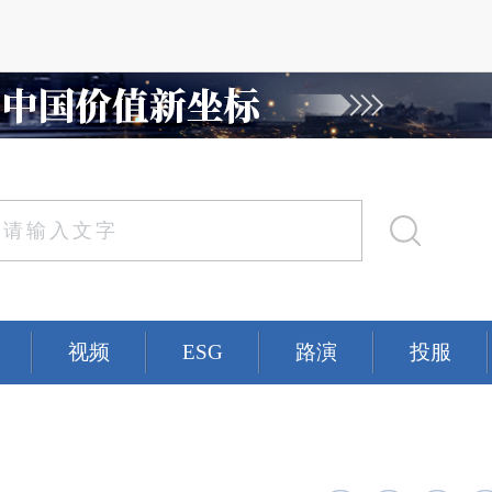
视频
ESG
路演
投服