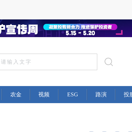
农金
视频
ESG
路演
投