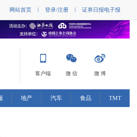
|
|
网站首页
登录/注册
证券日报电子报
客户端
微 信
微 博
服
地产
汽车
食品
TMT