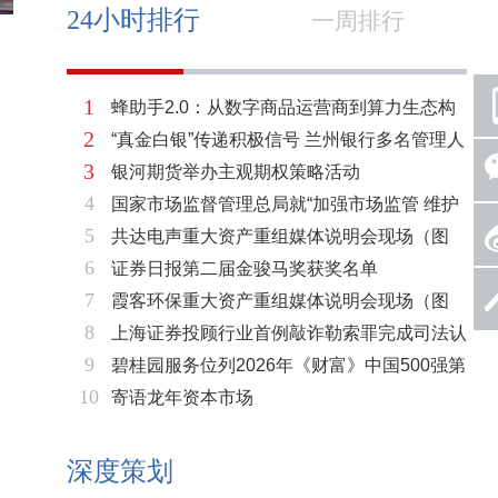
24小时排行
一周排行
1
蜂助手2.0：从数字商品运营商到算力生态构
2
“真金白银”传递积极信号 兰州银行多名管理人
建者的跃迁
3
银河期货举办主观期权策略活动
员拟增持公司股份不低于600万元
4
国家市场监督管理总局就“加强市场监管 维护
5
共达电声重大资产重组媒体说明会现场（图
市场秩序”答记者问
6
证券日报第二届金骏马奖获奖名单
片）
7
霞客环保重大资产重组媒体说明会现场（图
8
上海证券投顾行业首例敲诈勒索罪完成司法认
片）
9
碧桂园服务位列2026年《财富》中国500强第
定 司法机关重拳打击“职业索赔人”
10
寄语龙年资本市场
321位 排名稳步上升彰显发展韧性
深度策划