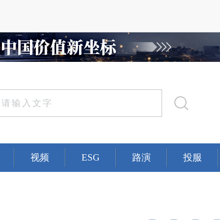
视频
ESG
路演
投服