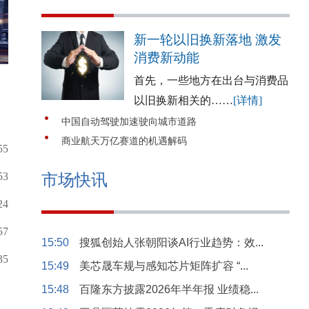
新一轮以旧换新落地 激发
消费新动能
首先，一些地方在出台与消费品
以旧换新相关的……
[详情]
中国自动驾驶加速驶向城市道路
商业航天万亿赛道的机遇解码
55
53
市场快讯
24
57
15:50
搜狐创始人张朝阳谈AI行业趋势：效...
35
15:49
美芯晟车规与感知芯片矩阵扩容 “...
15:48
百隆东方披露2026年半年报 业绩稳...