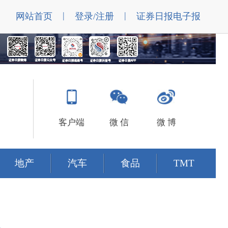
|
|
网站首页
登录/注册
证券日报电子报
客户端
微 信
微 博
地产
汽车
食品
TMT