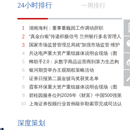
24小时排行
一周排行
1
湖南海利：董事董巍因工作调动辞职
2
“真金白银”传递积极信号 兰州银行多名管理人
3
国家市场监督管理总局就“加强市场监管 维护
员拟增持公司股份不低于600万元
4
共达电声重大资产重组媒体说明会现场（图
市场秩序”答记者问
5
蜂助手2.0：从数字商品运营商到算力生态构
片）
6
银河期货举办主观期权策略活动
建者的跃迁
7
证券日报第二届金骏马奖获奖名单
8
霞客环保重大资产重组媒体说明会现场（图
9
碧桂园服务位列2026年《财富》中国500强第
片）
10
上海证券投顾行业首例敲诈勒索罪完成司法认
321位 排名稳步上升彰显发展韧性
定 司法机关重拳打击“职业索赔人”
深度策划