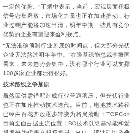
一定的优势。”丁炳中表示，当前，宏观层面积极
信号密集释放，市场化力量也正在加速推动，行
业过剩产能将加速出清，明年中期一些具有竞争
优势的企业有望迎来盈利拐点。
“无法准确预测行业见底的时间点，但大部分光伏
企业无法熬过明年年中。”在隆基绿能总裁李振国
看来，未来趋势会集中，没有哪个行业可以支撑
100多家企业都活得很好。
技术路线之争加剧
虽然因供需错配造成行业普遍承压，但光伏行业
也正在加速推动技术迭代。目前，电池技术路径
已经由百花齐放逐步转变为格局清晰：TOPCon
目前全面占据主流位置；BC技术以隆基绿能和爱
旭股份为代表在积极推进；HJT、钙钛矿以及叠