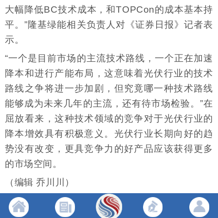
大幅降低BC技术成本，和TOPCon的成本基本持
平。”隆基绿能相关负责人对《证券日报》记者表
示。
“一个是目前市场的主流技术路线，一个正在加速
降本和进行产能布局，这意味着光伏行业的技术
路线之争将进一步加剧，但究竟哪一种技术路线
能够成为未来几年的主流，还有待市场检验。”在
屈放看来，这种技术领域的竞争对于光伏行业的
降本增效具有积极意义。光伏行业长期向好的趋
势没有改变，更具竞争力的好产品应该获得更多
的市场空间。
（编辑 乔川川）