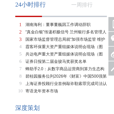
24小时排行
一周排行
1
湖南海利：董事董巍因工作调动辞职
2
“真金白银”传递积极信号 兰州银行多名管理人
3
国家市场监督管理总局就“加强市场监管 维护
员拟增持公司股份不低于600万元
4
霞客环保重大资产重组媒体说明会现场（图
市场秩序”答记者问
5
共达电声重大资产重组媒体说明会现场（图
片）
6
证券日报第二届金骏马奖获奖名单
片）
7
蜂助手2.0：从数字商品运营商到算力生态构
8
碧桂园服务位列2026年《财富》中国500强第
建者的跃迁
9
上海证券投顾行业首例敲诈勒索罪完成司法认
321位 排名稳步上升彰显发展韧性
10
寄语龙年资本市场
定 司法机关重拳打击“职业索赔人”
深度策划