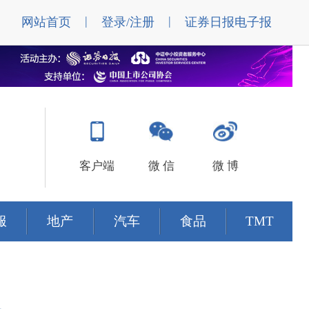
|
|
网站首页
登录/注册
证券日报电子报
客户端
微 信
微 博
服
地产
汽车
食品
TMT