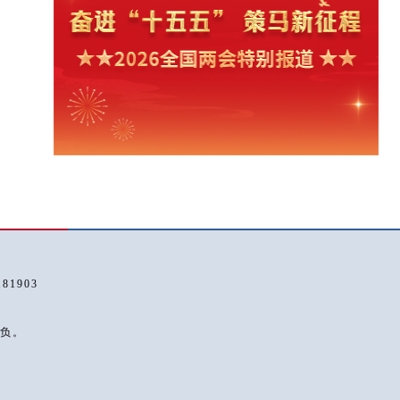
1903
负。