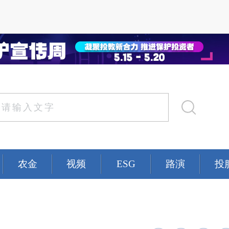
农金
视频
ESG
路演
投