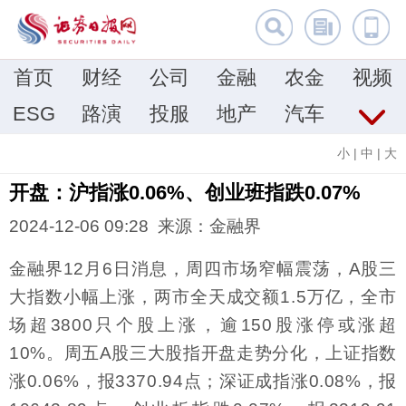
首页
财经
公司
金融
农金
视频
ESG
路演
投服
地产
汽车
小
|
中
|
大
开盘：沪指涨0.06%、创业班指跌0.07%
2024-12-06 09:28 来源：金融界
金融界12月6日消息，周四市场窄幅震荡，A股三
大指数小幅上涨，两市全天成交额1.5万亿，全市
场超3800只个股上涨，逾150股涨停或涨超
10%。周五A股三大股指开盘走势分化，上证指数
涨0.06%，报3370.94点；深证成指涨0.08%，报