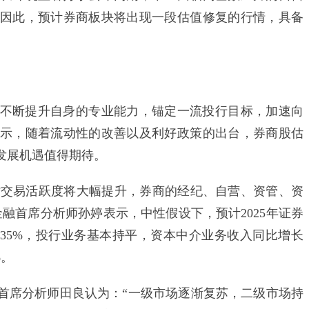
因此，预计券商板块将出现一段估值修复的行情，具备
断提升自身的专业能力，锚定一流投行目标，加速向
示，随着流动性的改善以及利好政策的出台，券商股估
发展机遇值得期待。
交易活跃度将大幅提升，券商的经纪、自营、资管、资
融首席分析师孙婷表示，中性假设下，预计2025年证券
长35%，投行业务基本持平，资本中介业务收入同比增长
%。
首席分析师田良认为：“一级市场逐渐复苏，二级市场持