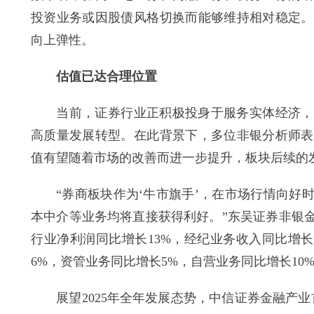
投资业务或因股债风格切换而能够维持相对稳定。
向上弹性。
估值已达合理位置
当前，证券行业正积极投身于服务实体经济，不
高质量发展转型。在此背景下，多位非银分析师表
值有望随着市场的改善而进一步提升，板块后续的
“券商板块作为‘牛市旗手’，在市场行情向好时
本中介等业务均将直接获得利好。”东吴证券非银金
行业净利润同比增长13%，经纪业务收入同比增
6%，资管业务同比增长5%，自营业务同比增长10
展望2025年全年发展态势，中信证券金融产业