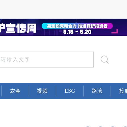
农金
视频
ESG
路演
投