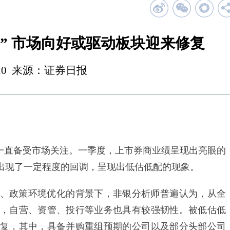
” 市场向好或驱动板块迎来修复
 00:20 来源：证券日报
直备受市场关注。一季度，上市券商业绩呈现出亮眼的
出现了一定程度的回调，呈现出低估低配的现象。
政策环境优化的背景下，非银分析师普遍认为，从全
，自营、资管、投行等业务也具有较强韧性。被低估低
复，其中，具备并购重组预期的公司以及部分头部公司