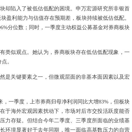
却陷入了被低估低配的困境。申万宏源研究所非银首
板块盈利能力与估值存在预期差，板块持续被低估低配。
6.96%分位数；同时，一季度主动权益公募基金对券商板块
类似观点。她认为，券商板块存在低估低配现象，一
分点。
是关键要素之一，但微观层面的非基本面因素以及宏
一季度，上市券商归母净利润同比大增83%，但板块
在于海外宏观因素扰动下，市场对后市交投活跃度能否
压力存疑。但结合今年二季度、三季度所面临的业绩基
长环境显著好于去年同期，唯一面临高基数压力的自营