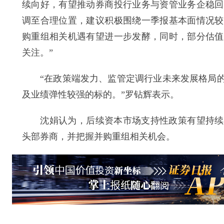
续向好，有望推动券商投行业务与资管业务企稳回
调至合理位置，建议积极围绕一季报基本面情况较
购重组相关机遇有望进一步发酵，同时，部分估值
关注。”
“在政策端发力、监管定调行业未来发展格局的
及业绩弹性较强的标的。”罗钻辉表示。
沈娟认为，后续资本市场支持性政策有望持续落
头部券商，并把握并购重组相关机会。