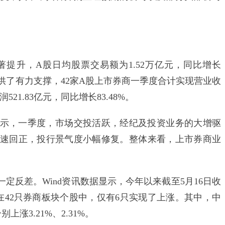
升，A股日均股票交易额为1.52万亿元，同比增长
提供了有力支撑，42家A股上市券商一季度合计实现营业收
521.83亿元，同比增长83.48%。
，一季度，市场交投活跃，经纪及投资业务的大增驱
速回正，投行景气度小幅修复。整体来看，上市券商业
反差。Wind资讯数据显示，今年以来截至5月16日收
，在42只券商板块个股中，仅有6只实现了上涨。其中，中
涨3.21%、2.31%。